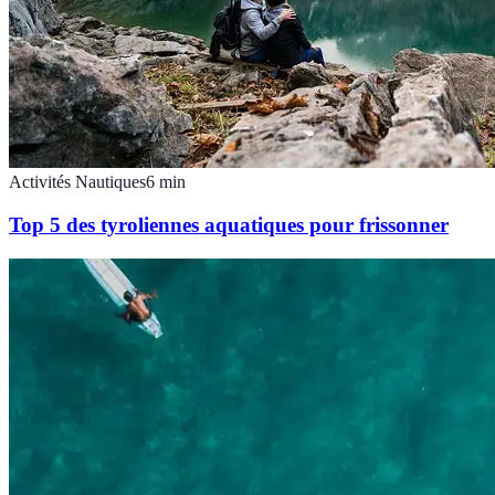
Activités Nautiques
6
min
Top 5 des tyroliennes aquatiques pour frissonner