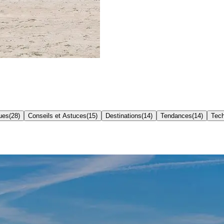
ues
(
28
)
Conseils et Astuces
(
15
)
Destinations
(
14
)
Tendances
(
14
)
Tech