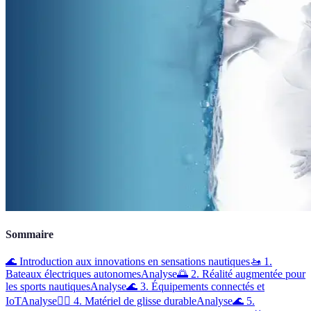
Sommaire
🌊 Introduction aux innovations en sensations nautiques
🚤 1.
Bateaux électriques autonomes
Analyse
🌅 2. Réalité augmentée pour
les sports nautiques
Analyse
🌊 3. Équipements connectés et
IoT
Analyse
🏄‍♂️ 4. Matériel de glisse durable
Analyse
🌊 5.