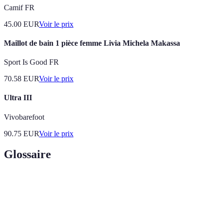
Camif FR
45.00
EUR
Voir le prix
Maillot de bain 1 pièce femme Livia Michela Makassa
Sport Is Good FR
70.58
EUR
Voir le prix
Ultra III
Vivobarefoot
90.75
EUR
Voir le prix
Glossaire
Terme
Définition
Autonomie
Capacité d'un bateau à fonctionner sans recharge
des bateaux
pendant une période significative.