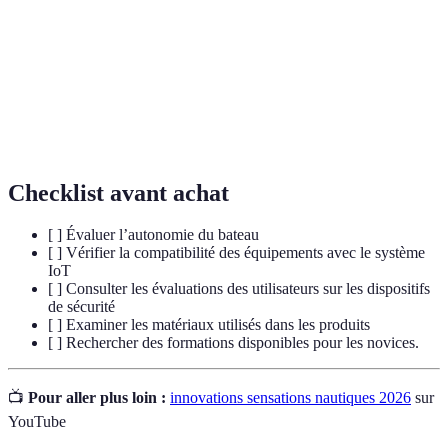
Réalité
Technologie qui superpose des informations
augmentée
virtuelles sur le monde réel.
Internet des
Réseau d'appareils connectés qui peuvent échanger
objets (IoT)
des données entre eux.
Checklist avant achat
[ ] Évaluer l’autonomie du bateau
[ ] Vérifier la compatibilité des équipements avec le système
IoT
[ ] Consulter les évaluations des utilisateurs sur les dispositifs
de sécurité
[ ] Examiner les matériaux utilisés dans les produits
[ ] Rechercher des formations disponibles pour les novices.
📺
Pour aller plus loin :
innovations sensations nautiques 2026
sur
YouTube