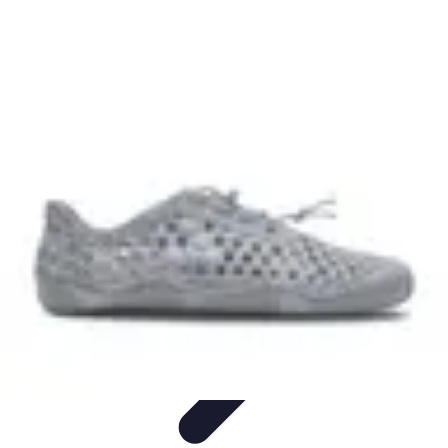
Sensations Nautiques
Activités Nautiques
Expériences Nautiques
Conseils
pratiques
Équipement
Kayak
Sensations Nautiques