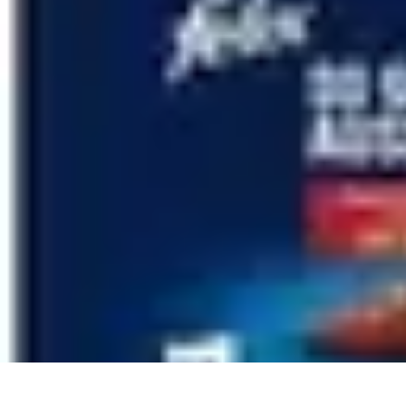
Sensations Nautiques
Activités Nautiques
Expériences Nautiques
Conseils pratiques
Équipem
Sensations Nautiques