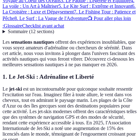
Voyage au Coeur des Océans
3. Le Paddle : Légèreté et Équilibre
4.
La voile : Un Art à Maîtriser
5. Le Kite Surf : Extrême et Innovant
6.
La Croisière : Luxe et Dépaysement
7. Le Fishing Tour : Patience et
Pêche
8. Le Surf : La Vague de l'Adventure
📺 Pour aller plus loin
:
Glossaire
Checklist avant achat
Sommaire
(
12
sections
)
Les
sensations nautiques
offrent des expériences inoubliables, que
vous soyez amateurs d'adrénaline ou chercheurs de sérénité. Dans
cet article, nous vous invitons à plonger dans l'univers fascinant des
activités nautiques qui vous feront vibrer. Découvrez ci-dessous les
meilleures sensations nautiques à ne pas manquer en 2026.
1. Le Jet-Ski : Adrénaline et Liberté
Le
jet-ski
est un incontournable pour quiconque souhaite ressentir
l'excitation sur l'eau. Imaginez filer à toute allure, le vent dans vos
cheveux, tout en admirant le paysage marin. Les plages de la Côte
d'Azur ou des îles grecques sont des destinations populaires pour
cette activité. Les jet-skis modernes offrent des caractéristiques telles
que des systèmes de navigation GPS et des modes de sécurité,
rendant cette expérience accessible à tous. En 2025, l'Association
Internationale de Jet-Ski a noté une augmentation de 15% des
licenciés dans le monde, témoignant de l'engouement croissant pour
ce sport.