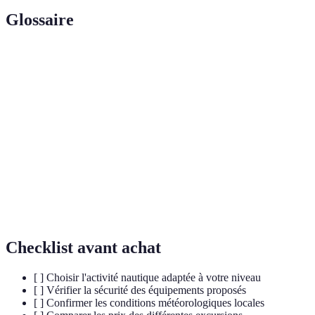
Glossaire
Terme
Définition
Véhicule nautique à moteur utilisé pour glisser
Jet-Ski
sur l'eau.
Stand-Up
Activité aquatique où l'on se tient debout sur
Paddle
(SUP)
une planche et rame.
Sport nautique consistant à naviguer en bateau
Voile
en utilisant le vent.
Checklist avant achat
[ ] Choisir l'activité nautique adaptée à votre niveau
[ ] Vérifier la sécurité des équipements proposés
[ ] Confirmer les conditions météorologiques locales