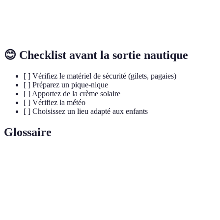
Stand-Up
8 ans
Détente, Balade
Facile
Paddle
😊 Checklist avant la sortie nautique
[ ] Vérifiez le matériel de sécurité (gilets, pagaies)
[ ] Préparez un pique-nique
[ ] Apportez de la crème solaire
[ ] Vérifiez la météo
[ ] Choisissez un lieu adapté aux enfants
Glossaire
Terme
Définition
Canoë-
Embarcation légère propulsée à l'aide d'une
kayak
pagaie.
Wakeboard
Sport de glisse sur l'eau à l'aide d'une planche.