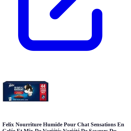
Felix Nourriture Humide Pour Chat Sensations En
Gelée Et Mix De Variétés Variété De Saveurs Du