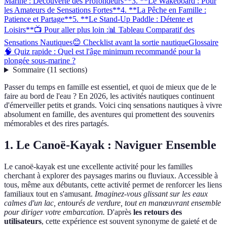
Marine : Découverte des Profondeurs**
3. **Le Wakeboard : Pour
les Amateurs de Sensations Fortes**
4. **La Pêche en Famille :
Patience et Partage**
5. **Le Stand-Up Paddle : Détente et
Loisirs**
📺 Pour aller plus loin :
📊 Tableau Comparatif des
Sensations Nautiques
😊 Checklist avant la sortie nautique
Glossaire
🧠 Quiz rapide : Quel est l'âge minimum recommandé pour la
plongée sous-marine ?
Sommaire
(
11
sections
)
Passer du temps en famille est essentiel, et quoi de mieux que de le
faire au bord de l'eau ? En 2026, les activités nautiques continuent
d'émerveiller petits et grands. Voici cinq sensations nautiques à vivre
absolument en famille, des aventures qui promettent des souvenirs
mémorables et des rires partagés.
1.
Le Canoë-Kayak : Naviguer Ensemble
Le canoë-kayak est une excellente activité pour les familles
cherchant à explorer des paysages marins ou fluviaux. Accessible à
tous, même aux débutants, cette activité permet de renforcer les liens
familiaux tout en s'amusant.
Imaginez-vous glissant sur les eaux
calmes d'un lac, entourés de verdure, tout en manœuvrant ensemble
pour diriger votre embarcation.
D'après
les retours des
utilisateurs
, cette expérience est souvent synonyme de gaieté et de