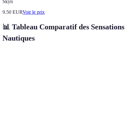
Skyn
9.50
EUR
Voir le prix
📊 Tableau Comparatif des Sensations
Nautiques
Activité
Âge Min
Type d'Expérience
Niveau de Diffic
Canoë-
Nature,
6 ans
Facile
Kayak
Exploration
Plongée
Aventure,
Sous-
10 ans
Intermédiaire
Découverte
Marine
Wakeboard
10 ans
Sport, Adrénaline
Difficile
Pêche
6 ans
Relaxation, Partage
Facile