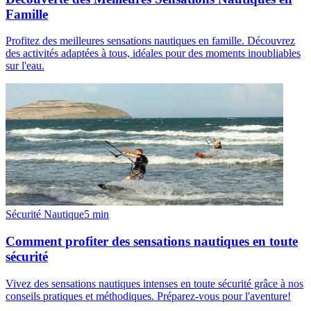
Famille
Profitez des meilleures sensations nautiques en famille. Découvrez
des activités adaptées à tous, idéales pour des moments inoubliables
sur l'eau.
Sécurité Nautique
5
min
Comment profiter des sensations nautiques en toute
sécurité
Vivez des sensations nautiques intenses en toute sécurité grâce à nos
conseils pratiques et méthodiques. Préparez-vous pour l'aventure!