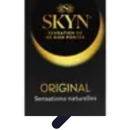
Sensations Nautiques
Activités Nautiques
Expériences Nautiques
Conseils
pratiques
Équipement
Kayak
Sensations Nautiques