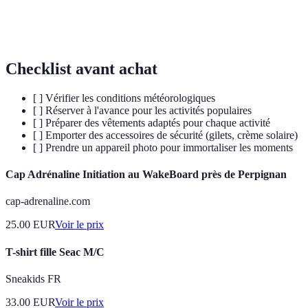
Activité aquatique consistant à s'immerger dans l'eau
sous-
pour explorer la faune et la flore marines.
marine
Checklist avant achat
[ ] Vérifier les conditions météorologiques
[ ] Réserver à l'avance pour les activités populaires
[ ] Préparer des vêtements adaptés pour chaque activité
[ ] Emporter des accessoires de sécurité (gilets, crème solaire)
[ ] Prendre un appareil photo pour immortaliser les moments
Cap Adrénaline Initiation au WakeBoard près de Perpignan
cap-adrenaline.com
25.00
EUR
Voir le prix
T-shirt fille Seac M/C
Sneakids FR
33.00
EUR
Voir le prix