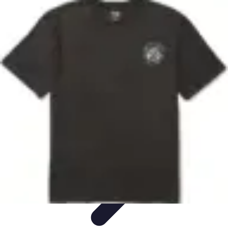
Sensations Nautiques
Activités Nautiques
Expériences Nautiques
Conseils
pratiques
Équipement
Kayak
Sensations Nautiques