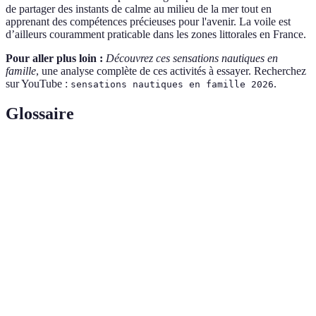
de partager des instants de calme au milieu de la mer tout en
apprenant des compétences précieuses pour l'avenir. La voile est
d’ailleurs couramment praticable dans les zones littorales en France.
Pour aller plus loin :
Découvrez ces sensations nautiques en
famille
, une analyse complète de ces activités à essayer. Recherchez
sur YouTube :
.
sensations nautiques en famille 2026
Glossaire
Terme
Définition
Petite embarcation propulsée à l'aide de pagaies,
Kayak
souvent utilisée pour la navigation en eaux calmes ou
rapides.
Bateau
Embarcation équipée d'un moteur, permettant de
à
naviguer rapidement sur l'eau.
moteur
Plongée