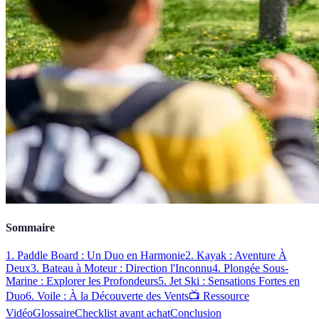
Sommaire
1. Paddle Board : Un Duo en Harmonie
2. Kayak : Aventure À
Deux
3. Bateau à Moteur : Direction l'Inconnu
4. Plongée Sous-
Marine : Explorer les Profondeurs
5. Jet Ski : Sensations Fortes en
Duo
6. Voile : À la Découverte des Vents
📺 Ressource
Vidéo
Glossaire
Checklist avant achat
Conclusion