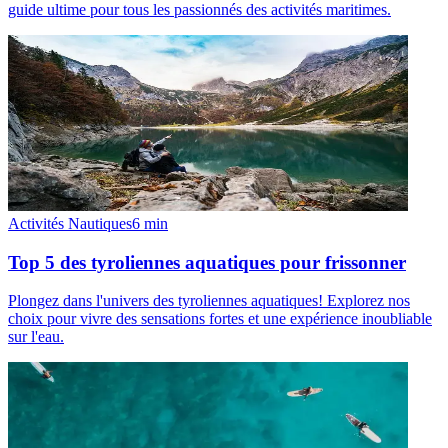
guide ultime pour tous les passionnés des activités maritimes.
Activités Nautiques
6
min
Top 5 des tyroliennes aquatiques pour frissonner
Plongez dans l'univers des tyroliennes aquatiques! Explorez nos
choix pour vivre des sensations fortes et une expérience inoubliable
sur l'eau.