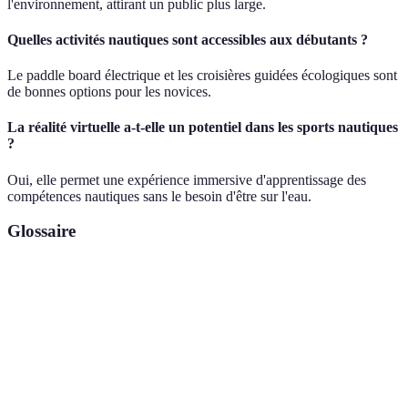
l'environnement, attirant un public plus large.
Quelles activités nautiques sont accessibles aux débutants ?
Le paddle board électrique et les croisières guidées écologiques sont
de bonnes options pour les novices.
La réalité virtuelle a-t-elle un potentiel dans les sports nautiques
?
Oui, elle permet une expérience immersive d'apprentissage des
compétences nautiques sans le besoin d'être sur l'eau.
Glossaire
Terme
Définition
Jet-ski
Vaisseau nautique à propulsion électrique,
électrique
respectueux de l'environnement.
Paddle
Planche pour la pratique de la balade sur l'eau,
board
debout ou à genoux.