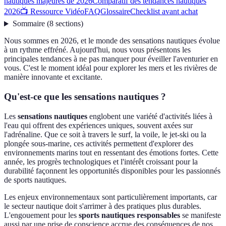
nautiques majeures de 2026
Comparatif des tendances nautiques
2026
📺 Ressource Vidéo
FAQ
Glossaire
Checklist avant achat
Sommaire
(
8
sections
)
Nous sommes en 2026, et le monde des sensations nautiques évolue
à un rythme effréné. Aujourd'hui, nous vous présentons les
principales tendances à ne pas manquer pour éveiller l'aventurier en
vous. C'est le moment idéal pour explorer les mers et les rivières de
manière innovante et excitante.
Qu'est-ce que les sensations nautiques ?
Les
sensations nautiques
englobent une variété d'activités liées à
l'eau qui offrent des expériences uniques, souvent axées sur
l'adrénaline. Que ce soit à travers le surf, la voile, le jet-ski ou la
plongée sous-marine, ces activités permettent d'explorer des
environnements marins tout en ressentant des émotions fortes. Cette
année, les progrès technologiques et l'intérêt croissant pour la
durabilité façonnent les opportunités disponibles pour les passionnés
de sports nautiques.
Les enjeux environnementaux sont particulièrement importants, car
le secteur nautique doit s'arrimer à des pratiques plus durables.
L'engouement pour les
sports nautiques responsables
se manifeste
aussi par une prise de conscience accrue des conséquences de nos