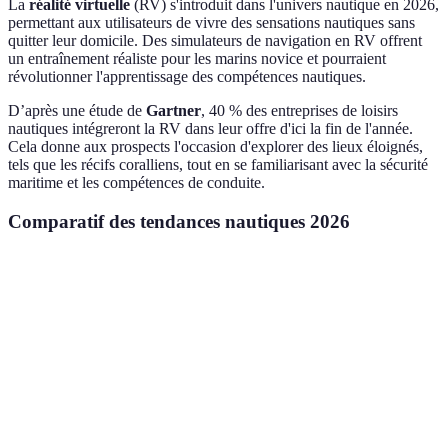
La
réalité virtuelle
(RV) s'introduit dans l'univers nautique en 2026,
permettant aux utilisateurs de vivre des sensations nautiques sans
quitter leur domicile. Des simulateurs de navigation en RV offrent
un entraînement réaliste pour les marins novice et pourraient
révolutionner l'apprentissage des compétences nautiques.
D’après une étude de
Gartner
, 40 % des entreprises de loisirs
nautiques intégreront la RV dans leur offre d'ici la fin de l'année.
Cela donne aux prospects l'occasion d'explorer des lieux éloignés,
tels que les récifs coralliens, tout en se familiarisant avec la sécurité
maritime et les compétences de conduite.
Comparatif des tendances nautiques 2026
Tendance
Impact Environnemental
Accessibilité
Public
Jet-ski
Amateu
Faible
Élevée
électrique
vitesse
Nautisme
Éco-
Très faible
Élevée
écologique
conscie