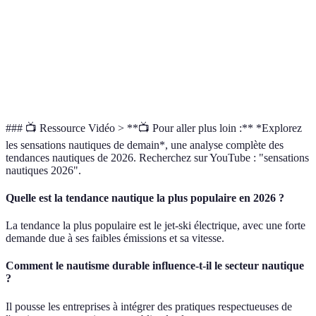
Paddle
board
Modéré
Très élevée
Tous â
électrique
Réalité
Futuris
N/A
Élevée
virtuelle
cherch
### 📺 Ressource Vidéo > **📺 Pour aller plus loin :** *Explorez
les sensations nautiques de demain*, une analyse complète des
tendances nautiques de 2026. Recherchez sur YouTube : "sensations
nautiques 2026".
Quelle est la tendance nautique la plus populaire en 2026 ?
La tendance la plus populaire est le jet-ski électrique, avec une forte
demande due à ses faibles émissions et sa vitesse.
Comment le nautisme durable influence-t-il le secteur nautique
?
Il pousse les entreprises à intégrer des pratiques respectueuses de