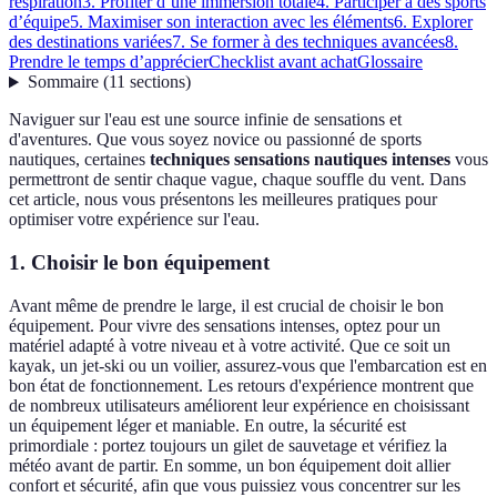
respiration
3. Profiter d’une immersion totale
4. Participer à des sports
d’équipe
5. Maximiser son interaction avec les éléments
6. Explorer
des destinations variées
7. Se former à des techniques avancées
8.
Prendre le temps d’apprécier
Checklist avant achat
Glossaire
Sommaire
(
11
sections
)
Naviguer sur l'eau est une source infinie de sensations et
d'aventures. Que vous soyez novice ou passionné de sports
nautiques, certaines
techniques sensations nautiques intenses
vous
permettront de sentir chaque vague, chaque souffle du vent. Dans
cet article, nous vous présentons les meilleures pratiques pour
optimiser votre expérience sur l'eau.
1. Choisir le bon équipement
Avant même de prendre le large, il est crucial de choisir le bon
équipement. Pour vivre des sensations intenses, optez pour un
matériel adapté à votre niveau et à votre activité. Que ce soit un
kayak, un jet-ski ou un voilier, assurez-vous que l'embarcation est en
bon état de fonctionnement. Les retours d'expérience montrent que
de nombreux utilisateurs améliorent leur expérience en choisissant
un équipement léger et maniable. En outre, la sécurité est
primordiale : portez toujours un gilet de sauvetage et vérifiez la
météo avant de partir. En somme, un bon équipement doit allier
confort et sécurité, afin que vous puissiez vous concentrer sur les