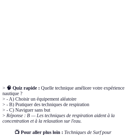
Embarcation légère, généralement à une ou deux
Kayak
places, propulsée à l'aide d'une pagaie.
Pratique de la plongée sans équipement pour respirer,
Apnée
en maintenant le souffle sous l'eau.
Sport nautique combinant surf et cerf-volant,
Kitesurf
permettant de glisser sur l'eau tout en étant tracté par le
vent.
>
🧠 Quiz rapide :
Quelle technique améliore votre expérience
nautique ?
> - A) Choisir un équipement aléatoire
> - B) Pratiquer des techniques de respiration
> - C) Naviguer sans but
>
Réponse : B — Les techniques de respiration aident à la
concentration et à la relaxation sur l'eau.
📺 Pour aller plus loin :
Techniques de Surf pour