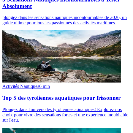
Absolument
plongez dans les sensations nautiques incontournables de 2026, un
guide ultime pour tous les passionnés des activités maritimes.
Activités Nautiques
6
min
Top 5 des tyroliennes aquatiques pour frissonner
Plongez dans l'univers des tyroliennes aquatiques! Explorez nos
choix pour vivre des sensations fortes et une expérience inoubliable
sur l'eau.