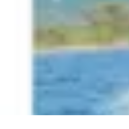
Sensations Nautiques
Activités Nautiques
Expériences Nautiques
Conseils pratiques
Équipem
Sensations Nautiques