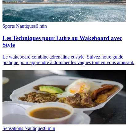
Sports Nautiques
6
min
Les Techniques pour Luire au Wakeboard avec
Style
Le wakeboard combine adrénaline et style. Suivez notre guide
pratique pour apprendre à dominer les vagues tout en vous amusant.
Sensations Nautiques
6
min