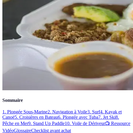
Sommaire
1. Plongée Sous-Marine
2. Navigation à Voile
3. Surf
4. Kayak et
Canoë
5. Croisières en Bateau
6. Plongée avec Tuba
7. Jet Ski
8.
Pêche en Mer
9. Stand Up Paddle
10. Voile de Dériveur
📺 Ressource
Vidéo
Glossaire
Checklist avant achat