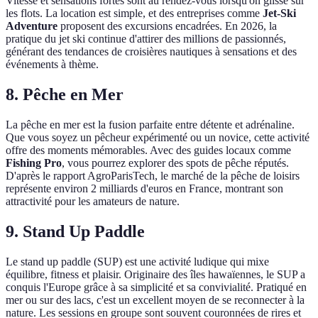
Vitesse et sensations fortes sont au rendez-vous lorsqu'on glisse sur
les flots. La location est simple, et des entreprises comme
Jet-Ski
Adventure
proposent des excursions encadrées. En 2026, la
pratique du jet ski continue d'attirer des millions de passionnés,
générant des tendances de croisières nautiques à sensations et des
événements à thème.
8. Pêche en Mer
La pêche en mer est la fusion parfaite entre détente et adrénaline.
Que vous soyez un pêcheur expérimenté ou un novice, cette activité
offre des moments mémorables. Avec des guides locaux comme
Fishing Pro
, vous pourrez explorer des spots de pêche réputés.
D'après le rapport AgroParisTech, le marché de la pêche de loisirs
représente environ 2 milliards d'euros en France, montrant son
attractivité pour les amateurs de nature.
9. Stand Up Paddle
Le stand up paddle (SUP) est une activité ludique qui mixe
équilibre, fitness et plaisir. Originaire des îles hawaïennes, le SUP a
conquis l'Europe grâce à sa simplicité et sa convivialité. Pratiqué en
mer ou sur des lacs, c'est un excellent moyen de se reconnecter à la
nature. Les sessions en groupe sont souvent couronnées de rires et