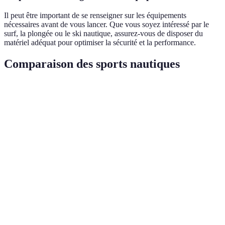
Il peut être important de se renseigner sur les équipements
nécessaires avant de vous lancer. Que vous soyez intéressé par le
surf, la plongée ou le ski nautique, assurez-vous de disposer du
matériel adéquat pour optimiser la sécurité et la performance.
Comparaison des sports nautiques
Critère
Surf
Plongée
Voile
Paddle
Intensité des
Haute
Modérée
Variable
Basse
émotions
Accessibilité
Élevée
Moyenne
Élevée
Élevée
Équipement
Équipement
Surfboard
Voilier
Paddlebo
nécessaire
de plongée
Connexion à
Faible
Élevée
Élevée
Élevée
la nature