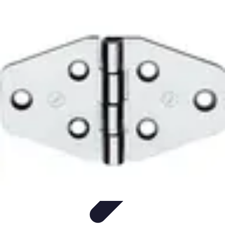
Sensations Nautiques
Activités Nautiques
Expériences Nautiques
Conseils
pratiques
Équipement
Kayak
Sensations Nautiques