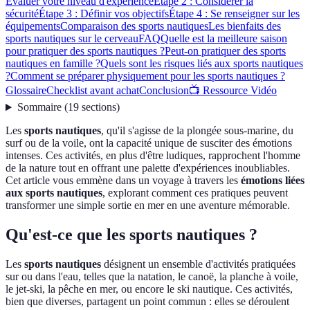
Évaluer votre niveau d'expérience
Étape 2 : Considérer la
sécurité
Étape 3 : Définir vos objectifs
Étape 4 : Se renseigner sur les
équipements
Comparaison des sports nautiques
Les bienfaits des
sports nautiques sur le cerveau
FAQ
Quelle est la meilleure saison
pour pratiquer des sports nautiques ?
Peut-on pratiquer des sports
nautiques en famille ?
Quels sont les risques liés aux sports nautiques
?
Comment se préparer physiquement pour les sports nautiques ?
Glossaire
Checklist avant achat
Conclusion
📺 Ressource Vidéo
Sommaire
(
19
sections
)
Les
sports nautiques
, qu'il s'agisse de la plongée sous-marine, du
surf ou de la voile, ont la capacité unique de susciter des émotions
intenses. Ces activités, en plus d'être ludiques, rapprochent l'homme
de la nature tout en offrant une palette d'expériences inoubliables.
Cet article vous emmène dans un voyage à travers les
émotions liées
aux sports nautiques
, explorant comment ces pratiques peuvent
transformer une simple sortie en mer en une aventure mémorable.
Qu'est-ce que les sports nautiques ?
Les
sports nautiques
désignent un ensemble d'activités pratiquées
sur ou dans l'eau, telles que la natation, le canoë, la planche à voile,
le jet-ski, la pêche en mer, ou encore le ski nautique. Ces activités,
bien que diverses, partagent un point commun : elles se déroulent