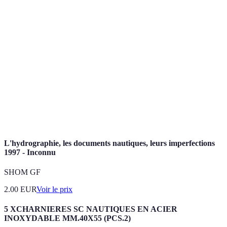
Terme
Définition
Sensation ou état affectif provoqué par une
Émotion
expérience.
Hormone produite lors de situations stressantes ou
Adrénaline
excitantes.
Perceptions corporelles ou psychiques en réponse à
Sensations
un stimulus.
L'hydrographie, les documents nautiques, leurs imperfections
1997 - Inconnu
SHOM GF
2.00
EUR
Voir le prix
5 XCHARNIERES SC NAUTIQUES EN ACIER
INOXYDABLE MM.40X55 (PCS.2)