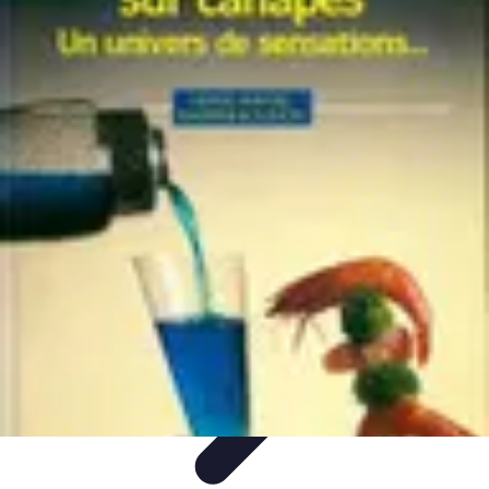
Sensations Nautiques
Activités Nautiques
Expériences Nautiques
Conseils
pratiques
Équipement
Kayak
Sensations Nautiques