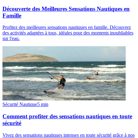
Découverte des Meilleures Sensations Nautiques en
Famille
Profitez des meilleures sensations nautiques en famille. Découvrez
des activités adaptées à tous, idéales pour des moments inoubliables
sur l'eau.
Sécurité Nautique
5
min
Comment profiter des sensations nautiques en toute
sécurité
Vivez des sensations nautiques intenses en toute sécurité grâce à nos