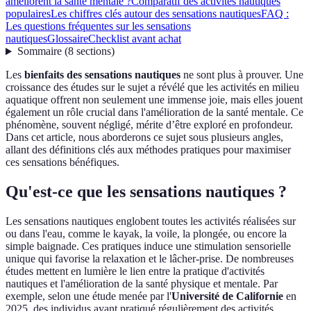
améliorent la santé mentale ?
Comparatif des activités nautiques
populaires
Les chiffres clés autour des sensations nautiques
FAQ :
Les questions fréquentes sur les sensations
nautiques
Glossaire
Checklist avant achat
Sommaire
(
8
sections
)
Les
bienfaits des sensations nautiques
ne sont plus à prouver. Une
croissance des études sur le sujet a révélé que les activités en milieu
aquatique offrent non seulement une immense joie, mais elles jouent
également un rôle crucial dans l'amélioration de la santé mentale. Ce
phénomène, souvent négligé, mérite d’être exploré en profondeur.
Dans cet article, nous aborderons ce sujet sous plusieurs angles,
allant des définitions clés aux méthodes pratiques pour maximiser
ces sensations bénéfiques.
Qu'est-ce que les sensations nautiques ?
Les sensations nautiques englobent toutes les activités réalisées sur
ou dans l'eau, comme le kayak, la voile, la plongée, ou encore la
simple baignade. Ces pratiques induce une stimulation sensorielle
unique qui favorise la relaxation et le lâcher-prise. De nombreuses
études mettent en lumière le lien entre la pratique d'activités
nautiques et l'amélioration de la santé physique et mentale. Par
exemple, selon une étude menée par l'
Université de Californie
en
2025, des individus ayant pratiqué régulièrement des activités