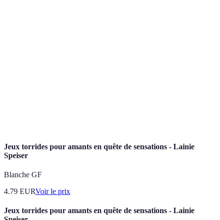
Hormones produites par le corps en réponse à la
Endorphines
douleur ou à l'effort physique, conduisant à des
effets analgésiques et d'euphorie.
État d'être calme, paisible et sans stress, souvent
Sérénité
recherché grâce à la méditation ou à des activités
relaxantes telles que la natation.
Processus psychologique par lequel une personne
se libère des préoccupations ou des émotions
Lâcher-prise
négatives, souvent favorisé par des activités
relaxantes.
Jeux torrides pour amants en quête de sensations - Lainie
Speiser
Blanche GF
4.79
EUR
Voir le prix
Jeux torrides pour amants en quête de sensations - Lainie
Speiser