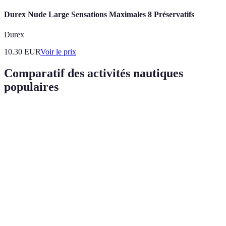
Durex Nude Large Sensations Maximales 8 Préservatifs
Durex
10.30
EUR
Voir le prix
Comparatif des activités nautiques
populaires
Activité
Bienfaits mentaux
Exigence physique
Accessibil
Réduction du
Facile sel
Kayak
stress,
Moyenne
les rivière
concentration
Sensation
Nécessite
Plongée
Élevée
d’évasion
formation
Endorphines,
Cours
Surf
Très Élevée