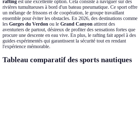
rafting
est une excellente option. Cela consiste à naviguer sur des
rivières tumultueuses à bord d'un bateau pneumatique. Ce sport offre
un mélange de frissons et de coopération, le groupe travaillant
ensemble pour éviter les obstacles. En 2026, des destinations comme
les
Gorges du Verdon
ou le
Grand Canyon
attirent des
aventuriers de partout, désireux de profiter des sensations fortes que
procure une descente en eau vive. En plus, le rafting fait appel à des
guides expérimentés qui garantissent la sécurité tout en rendant
l'expérience mémorable.
Tableau comparatif des sports nautiques
Sport
Sensations fortes
Niveau d'équipement
Access
Ski
⭐⭐⭐⭐⭐
Élevé
Inter
Nautique
Wakeboard
⭐⭐⭐⭐⭐
Élevé
Inter
Windsurf
⭐⭐⭐⭐⭐
Très élevé
Diffic