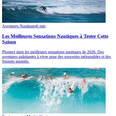
Aventures Nautiques
6
min
Les Meilleures Sensations Nautiques à Tester Cette
Saison
Plongez dans les meilleures sensations nautiques de 2026. Des
aventures palpitantes à vivre pour des souvenirs mémorables et des
frissons garantis.