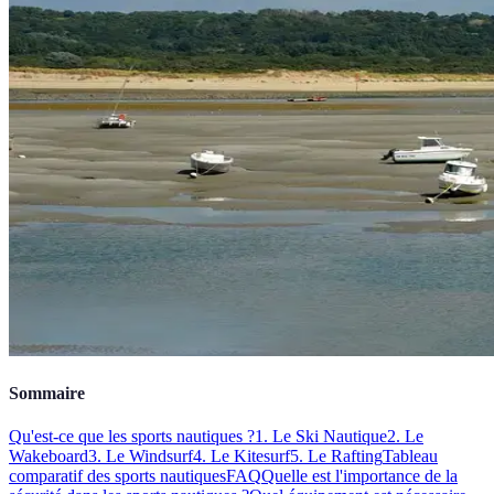
Sommaire
Qu'est-ce que les sports nautiques ?
1. Le Ski Nautique
2. Le
Wakeboard
3. Le Windsurf
4. Le Kitesurf
5. Le Rafting
Tableau
comparatif des sports nautiques
FAQ
Quelle est l'importance de la