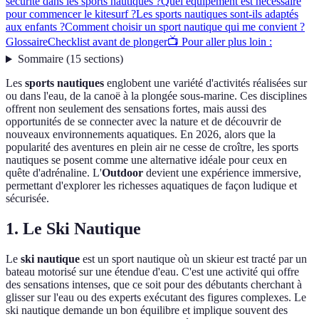
sécurité dans les sports nautiques ?
Quel équipement est nécessaire
pour commencer le kitesurf ?
Les sports nautiques sont-ils adaptés
aux enfants ?
Comment choisir un sport nautique qui me convient ?
Glossaire
Checklist avant de plonger
📺 Pour aller plus loin :
Sommaire
(
15
sections
)
Les
sports nautiques
englobent une variété d'activités réalisées sur
ou dans l'eau, de la canoë à la plongée sous-marine. Ces disciplines
offrent non seulement des sensations fortes, mais aussi des
opportunités de se connecter avec la nature et de découvrir de
nouveaux environnements aquatiques. En 2026, alors que la
popularité des aventures en plein air ne cesse de croître, les sports
nautiques se posent comme une alternative idéale pour ceux en
quête d'adrénaline. L'
Outdoor
devient une expérience immersive,
permettant d'explorer les richesses aquatiques de façon ludique et
sécurisée.
1. Le Ski Nautique
Le
ski nautique
est un sport nautique où un skieur est tracté par un
bateau motorisé sur une étendue d'eau. C'est une activité qui offre
des sensations intenses, que ce soit pour des débutants cherchant à
glisser sur l'eau ou des experts exécutant des figures complexes. Le
ski nautique demande un bon équilibre et implique souvent des