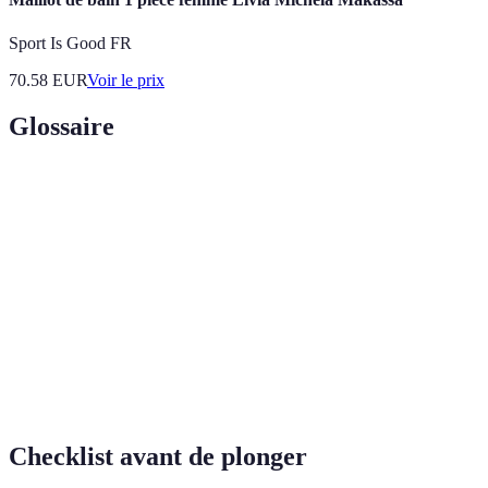
Sport Is Good FR
70.58
EUR
Voir le prix
Glossaire
Terme
Définition
Ski
Sport de glisse sur l'eau tracté par un bateau.
Nautique
Combinaison de ski et de snowboard sur l'eau
Wakeboard
tractée.
Kitesurf
Sport de glisse sur l'eau avec une aile gonflable.
Checklist avant de plonger