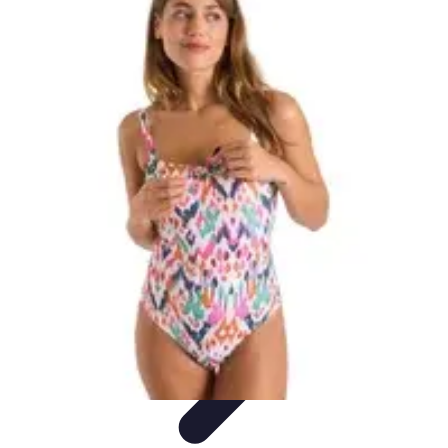
Sensations Nautiques
Activités Nautiques
Expériences Nautiques
Conseils
pratiques
Équipement
Kayak
Sensations Nautiques