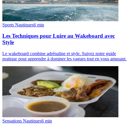
Sports Nautiques
6
min
Les Techniques pour Luire au Wakeboard avec
Style
Le wakeboard combine adrénaline et style. Suivez notre guide
pratique pour apprendre à dominer les vagues tout en vous amusant.
Sensations Nautiques
6
min