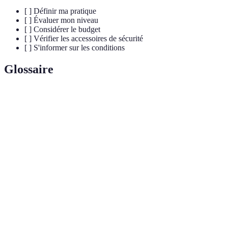
[ ] Définir ma pratique
[ ] Évaluer mon niveau
[ ] Considérer le budget
[ ] Vérifier les accessoires de sécurité
[ ] S'informer sur les conditions
Glossaire
Terme
Définition
Sport aquatique utilisant une planche sur l'eau, tirée
Wakeboard
par un bateau.
Activité consistant à ramer sur une planche sur
Paddle
l'eau, souvent en milieu calme.
Gilet de
Vêtement flottant permettant de garantir la sécurité
sauvetage
en cas de chute à l'eau.