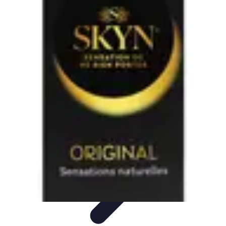
Sensations Nautiques
Activités Nautiques
Expériences Nautiques
Conseils
pratiques
Équipement
Kayak
Sensations Nautiques