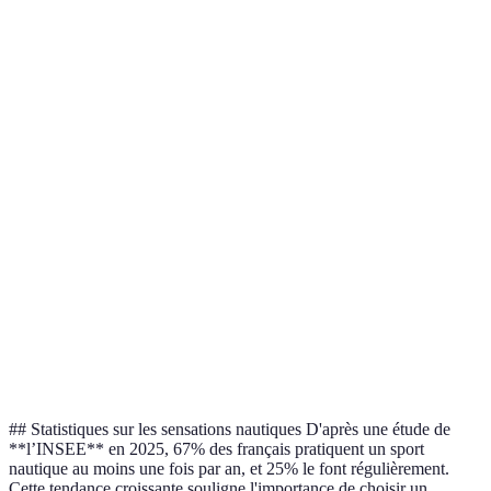
Type de matériel
Atouts
Inconvénients
Recommand
Facilité
Peu adaptée
Débutants,
Planche à voile
d'utilisation
aux débutants
intermédiaire
Peut être
Sensations
Intermédiaire
Wakeboard
difficile au
intenses
confirmés
début
Moins
Paddle
Relaxation
Tous niveaux
dynamique
Exploration
Rend la glisse
Kayak
Amateurs de 
des eaux
moins rapide
## Statistiques sur les sensations nautiques D'après une étude de
**l’INSEE** en 2025, 67% des français pratiquent un sport
nautique au moins une fois par an, et 25% le font régulièrement.
Cette tendance croissante souligne l'importance de choisir un