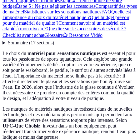
météorologiques et maritimes
Étape 4 : Tenir compte de votre
budget
Étape 5 : Ne pas négliger les accessoires
Comparatif des types
de matériel
Statistiques sur les sensations nautiques
FAQ
Quelle est
l'importance du choix du matériel nautique ?
Quel budget prévoir
pour du matériel de qualité ?
Comment savoir si un matériel est
adapté à mon niveau ?
Que dire sur les accessoires de sécurité ?
Checklist avant achat
Glossaire
📺 Ressource Vidéo
Sommaire
(
17
sections
)
Le choix du
matériel pour sensations nautiques
est essentiel pour
tous les passionnés de sports aquatiques. Cela englobe une grande
variété d’équipements dédiés à optimiser votre expérience, que ce
soit pour le wakeboard, le paddle, le surf ou d'autres activités liées à
l'eau. L'importance du matériel ne se limite pas à la sécurité ; il
affecte directement le plaisir et les sensations que l’on éprouve sur
l’eau. En 2026, alors que l’industrie de la glisse continue d’évoluer,
il est nécessaire de prendre en compte des critères comme la qualité,
le design, et l'adéquation à votre niveau de pratique.
Les marques de matériels nautiques investissent dans de nouvelles
technologies et des matériaux plus performants qui permettent aux
utilisateurs de vivre des sensations toujours plus intenses. Selon
UFC-Que Choisir
, investir dans un bon équipement peut
réellement transformer votre expérience nautique, rendant l’eau plus
ludique et moins dangereuse.