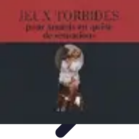
Sensations Nautiques
Activités Nautiques
Expériences Nautiques
Conseils
pratiques
Équipement
Kayak
Sensations Nautiques