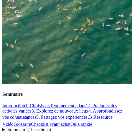
Sommaire
Introduction
1. Choisissez l'équipement adapté
2. Pratiquez des
activités variées
3. Explorez de nouveaux lieux
4. Approfondissez
vos connaissances
5. Partagez vos expériences
📺 Ressource
Vidéo
Glossaire
Checklist avant achat
Quiz rapide
Sommaire
(
10
sections
)