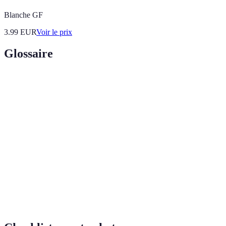
Blanche GF
3.99
EUR
Voir le prix
Glossaire
Terme
Définition
Sensations
Émotions et expériences vécues lors de la pratique
nautiques
d'activités sur l'eau.
Embarcation légère, généralement en plastique ou en
Kayak
fibre de verre, utilisée pour pagayer sur des lacs ou
rivières.
Stand-up
Activité nautique consistant à ramer en se tenant
paddle
debout sur une grande planche.