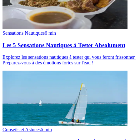
Sensations Nautiques
6
min
Les 5 Sensations Nautiques à Tester Absolument
Explorez les sensations nautiques à tester qui vous feront frissonner.
Préparez-vous à des émotions fortes sur l'eau !
Conseils et Astuces
6
min