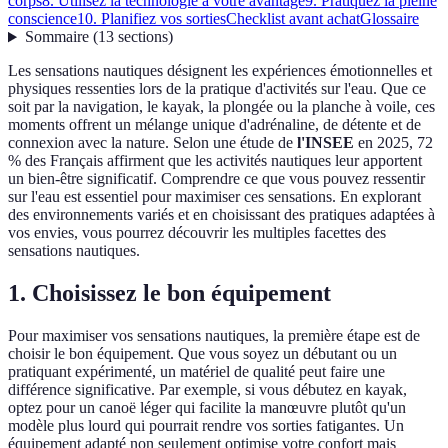
corps
8. Utilisez la technologie à votre avantage
9. Pratiquez la pleine
conscience
10. Planifiez vos sorties
Checklist avant achat
Glossaire
Sommaire
(
13
sections
)
Les sensations nautiques désignent les expériences émotionnelles et
physiques ressenties lors de la pratique d'activités sur l'eau. Que ce
soit par la navigation, le kayak, la plongée ou la planche à voile, ces
moments offrent un mélange unique d'adrénaline, de détente et de
connexion avec la nature. Selon une étude de
l'INSEE
en 2025, 72
% des Français affirment que les activités nautiques leur apportent
un bien-être significatif. Comprendre ce que vous pouvez ressentir
sur l'eau est essentiel pour maximiser ces sensations. En explorant
des environnements variés et en choisissant des pratiques adaptées à
vos envies, vous pourrez découvrir les multiples facettes des
sensations nautiques.
1. Choisissez le bon équipement
Pour maximiser vos sensations nautiques, la première étape est de
choisir le bon équipement. Que vous soyez un débutant ou un
pratiquant expérimenté, un matériel de qualité peut faire une
différence significative. Par exemple, si vous débutez en kayak,
optez pour un canoë léger qui facilite la manœuvre plutôt qu'un
modèle plus lourd qui pourrait rendre vos sorties fatigantes. Un
équipement adapté non seulement optimise votre confort mais