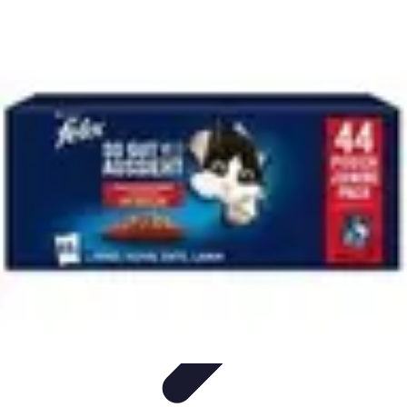
Sensations Nautiques
Activités Nautiques
Expériences Nautiques
Conseils
pratiques
Équipement
Kayak
Sensations Nautiques