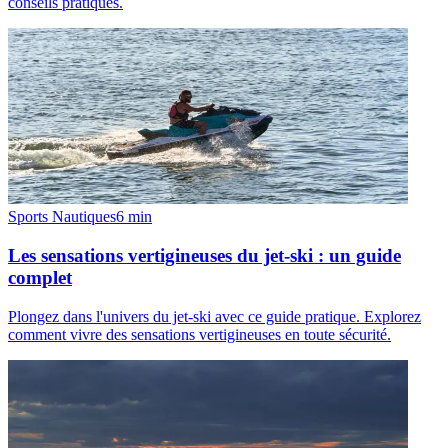
conseils pratiques.
Sports Nautiques
6
min
Les sensations vertigineuses du jet-ski : un guide
complet
Plongez dans l'univers du jet-ski avec ce guide pratique. Explorez
comment vivre des sensations vertigineuses en toute sécurité.