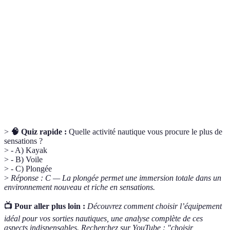
Sensations
Expériences émotionnelles et physiques vécues lors
nautiques
des activités sur l'eau.
Plein
Technique de méditation visant à se concentrer sur
conscience
l'instant présent.
Équipement
Matériel utilisé pour assurer la sécurité lors des
de sécurité
activités nautiques (ex : gilet de sauvetage).
>
🧠 Quiz rapide :
Quelle activité nautique vous procure le plus de
sensations ?
> - A) Kayak
> - B) Voile
> - C) Plongée
>
Réponse : C — La plongée permet une immersion totale dans un
environnement nouveau et riche en sensations.
📺 Pour aller plus loin :
Découvrez comment choisir l’équipement
idéal pour vos sorties nautiques, une analyse complète de ces
aspects indispensables. Recherchez sur YouTube : "choisir